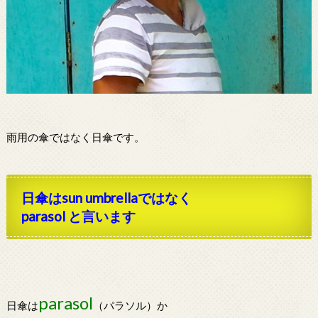
雨用の傘ではなく日傘です。
日傘はsun umbrellaではなく
parasol と言います
parasol
日傘は
（パラソル）か