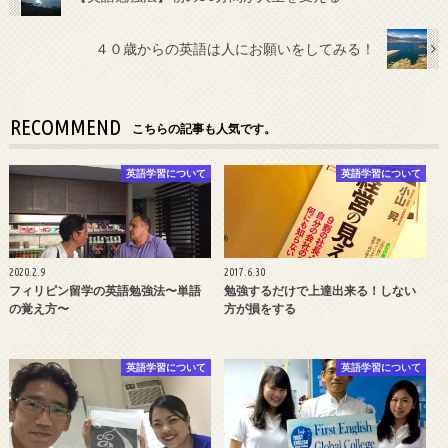
４０歳からの英語は人にお願いをしてみる！
RECOMMEND
こちらの記事も人気です。
英語学習について
英語学習について
2020.2.9
2017.6.30
フィリピン留学の英語勉強法〜単語
勉強するだけで上達出来る！しない
の覚え方〜
方が損をする
英語学習について
英語学習について