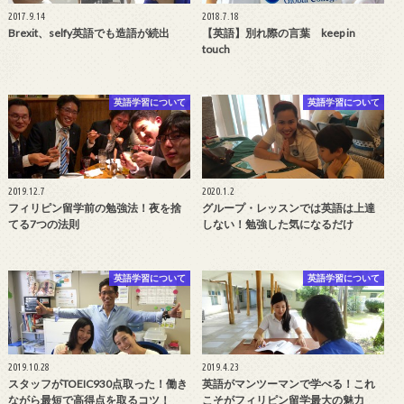
2017.9.14
2018.7.18
Brexit、selfy英語でも造語が続出
【英語】別れ際の言葉 keep in
touch
英語学習について
英語学習について
2019.12.7
2020.1.2
フィリピン留学前の勉強法！夜を捨
グループ・レッスンでは英語は上達
てる7つの法則
しない！勉強した気になるだけ
英語学習について
英語学習について
2019.10.28
2019.4.23
スタッフがTOEIC930点取った！働き
英語がマンツーマンで学べる！これ
ながら最短で高得点を取るコツ！
こそがフィリピン留学最大の魅力