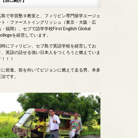
【自己紹介】
広島で学習塾９教室と、フィリピン専門留学エージェ
ント・ファーストイングリッシュ（東京・大阪・広
・福岡）、セブで語学学校First English Global
Collegeを経営しています。
同時にフィリピン、セブ島で英語学校を経営してお
り、英語の話せる強い日本人をつくろうと燃えていま
す！！！
常に前進。前を向いてビジョンに燃えて走る男、本多
正治です。