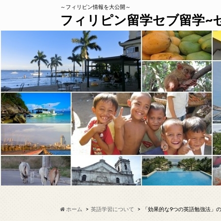
～フィリピン情報を大公開～
フィリピン留学セブ留学~
ホーム
英語学習について
「効果的な9つの英語勉強法」