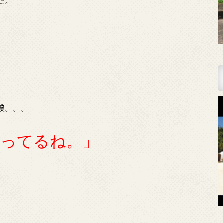
た。
僕。。。
訛ってるね。」