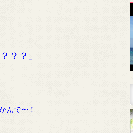
？？？」
かんで〜！