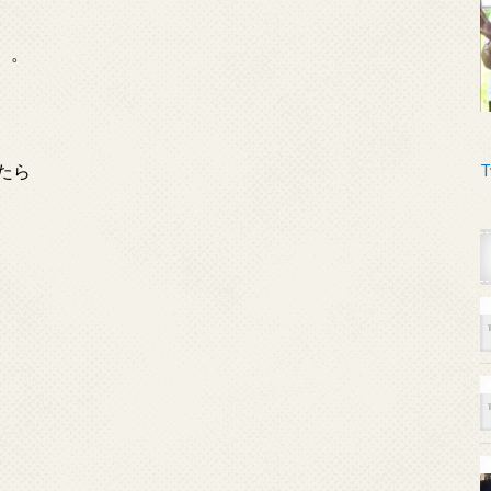
。。
たら
T