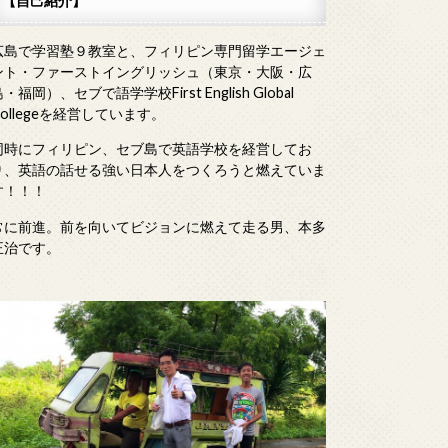
【自己紹介】
広島で学習塾９教室と、フィリピン専門留学エージェ
ント・ファーストイングリッシュ（東京・大阪・広
・福岡）、セブで語学学校First English Global
Collegeを経営しています。
同時にフィリピン、セブ島で英語学校を経営してお
り、英語の話せる強い日本人をつくろうと燃えていま
す！！！
常に前進。前を向いてビジョンに燃えて走る男、本多
正治です。