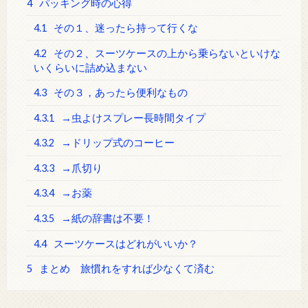
4
パッキング時の心得
4.1
その１、迷ったら持って行くな
4.2
その２、スーツケースの上から乗らないといけな
いくらいに詰め込まない
4.3
その３，あったら便利なもの
4.3.1
→虫よけスプレー長時間タイプ
4.3.2
→ドリップ式のコーヒー
4.3.3
→爪切り
4.3.4
→お薬
4.3.5
→紙の辞書は不要！
4.4
スーツケースはどれがいいか？
5
まとめ 旅慣れをすれば少なくて済む