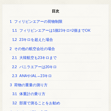
目次
1
フィリピンエアーの荷物制限
1.1
フィリピンエアーは1個23キロ☓2個までOK
1.2
23キロを超えた場合
2
その他の航空会社の場合
2.1
大韓航空も23キロまで
2.2
バニラエアーは20キロ
2.3
ANAやJAL→23キロ
3
荷物の重量の測り方
3.1
体重計の乗り方
3.2
部屋で測ることをお勧め