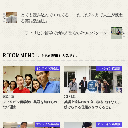
とても読み込んでくれてる！「たった3ヶ月で人生が変わ
る英語勉強法」
フィリピン留学で効果が出ない3つのパターン
RECOMMEND
こちらの記事も人気です。
オンライン英会話
オンライン英会話
2020.1.26
2019.6.22
フィリピン留学後に英語を続けられ
英語上達法No.１良い教材ではなく、
ない理由
続けられる仕組みをつくること
オンライン英会話
オンライン英会話