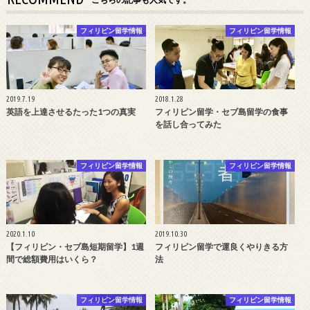
フィリピン留学情報
フィリピン留学情報
2019.7.19
2018.1.28
英語を上達させるたった1つの真実
フィリピン留学・セブ島留学の食事
を話し合ってみた
フィリピン留学情報
フィリピン留学情報
2020.1.10
2019.10.30
【フィリピン・セブ島短期留学】1週
フィリピン留学で運良くやりきる方
間で総額費用はいくら？
法
フィリピン留学情報
フィリピン留学情報