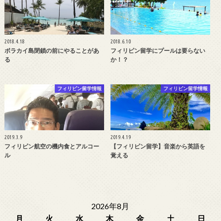
2018.4.18
2018.6.10
ボラカイ島閉鎖の前にやることがあ
フィリピン留学にプールは要らない
る
か！？
フィリピン留学情報
フィリピン留学情報
2019.3.9
2019.4.19
フィリピン航空の機内食とアルコー
【フィリピン留学】音楽から英語を
ル
覚える
2026年8月
月
火
水
木
金
土
日