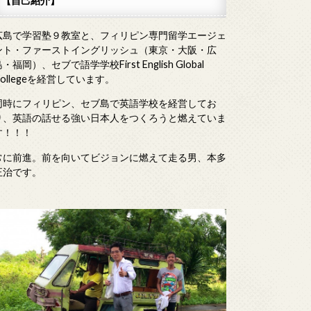
【自己紹介】
広島で学習塾９教室と、フィリピン専門留学エージェ
ント・ファーストイングリッシュ（東京・大阪・広
・福岡）、セブで語学学校First English Global
Collegeを経営しています。
同時にフィリピン、セブ島で英語学校を経営してお
り、英語の話せる強い日本人をつくろうと燃えていま
す！！！
常に前進。前を向いてビジョンに燃えて走る男、本多
正治です。