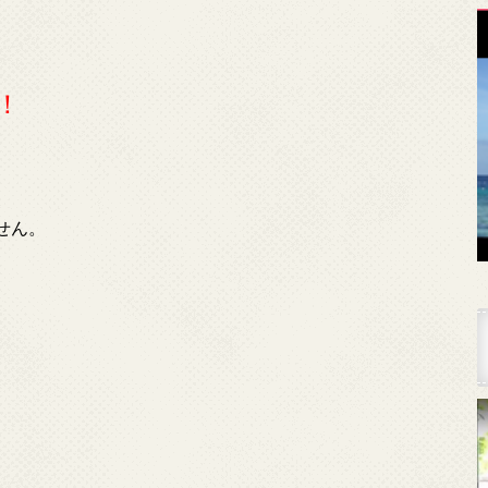
！
せん。