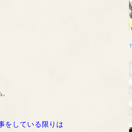
T
ら。
事をしている限りは