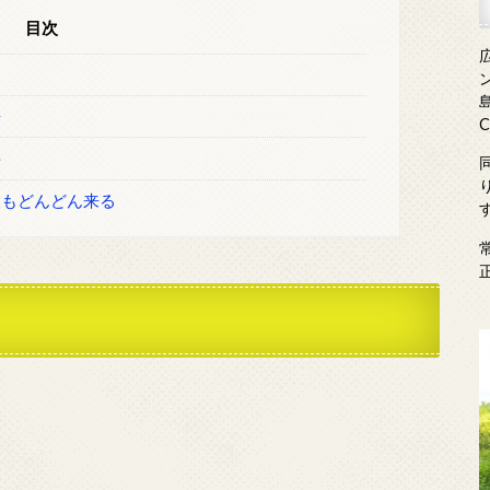
目次
島
情
長
人もどんどん来る