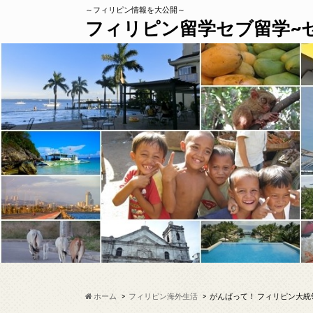
～フィリピン情報を大公開～
フィリピン留学セブ留学~
ホーム
フィリピン海外生活
がんばって！ フィリピン大統