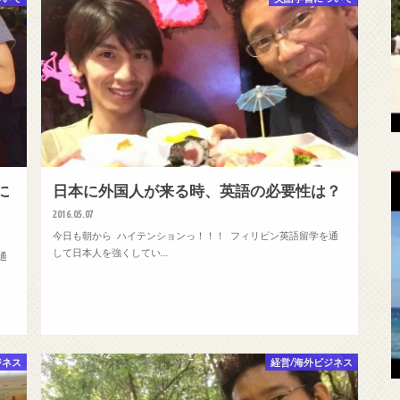
に
日本に外国人が来る時、英語の必要性は？
2016.05.07
今日も朝から ハイテンションっ！！！ フィリピン英語留学を通
して日本人を強くしてい…
通
ジネス
経営/海外ビジネス