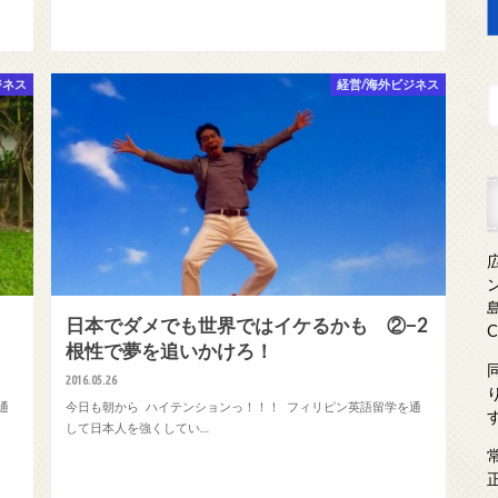
ジネス
経営/海外ビジネス
島
日本でダメでも世界ではイケるかも ②−2
根性で夢を追いかけろ！
2016.05.26
通
今日も朝から ハイテンションっ！！！ フィリピン英語留学を通
して日本人を強くしてい…