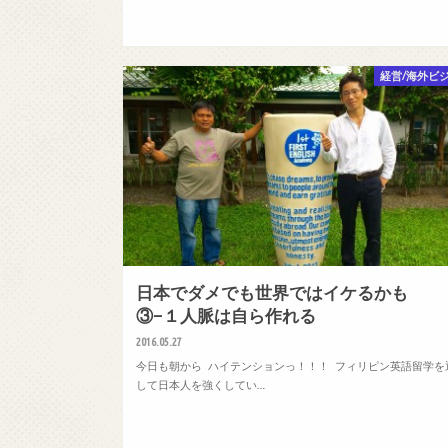
経営/海外ビ
日本でダメでも世界ではイケるかも
③−１人脈は自ら作れる
2016.05.27
今日も朝から ハイテンションっ！！！ フィリピン英語留学を
して日本人を強くしてい…