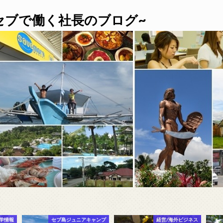
セブで働く社長のブログ~
学情報
セブ島ジュニアキャンプ
経営/海外ビジネス