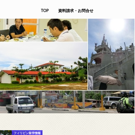
TOP
資料請求・お問合せ
フィリピン留学情報
フィリピン留学情報
セブ島ジュ