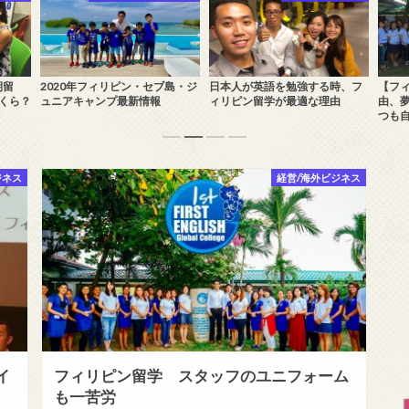
期留
2020年フィリピン・セブ島・ジ
日本人が英語を勉強する時、フ
【フ
くら？
ュニアキャンプ最新情報
ィリピン留学が最適な理由
由、
つも
ジネス
経営/海外ビジネス
イ
フィリピン留学 スタッフのユニフォーム
も一苦労