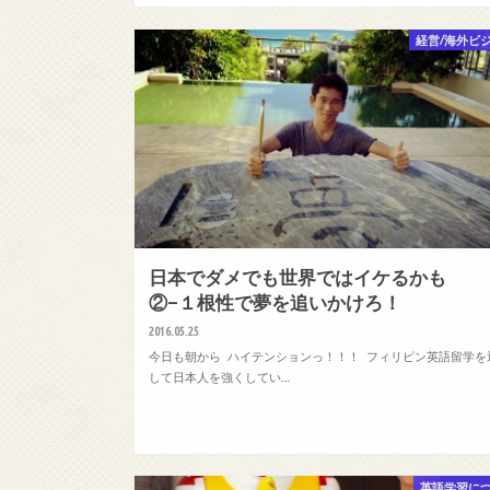
経営/海外ビ
日本でダメでも世界ではイケるかも
②−１根性で夢を追いかけろ！
2016.05.25
今日も朝から ハイテンションっ！！！ フィリピン英語留学を
して日本人を強くしてい…
英語学習に