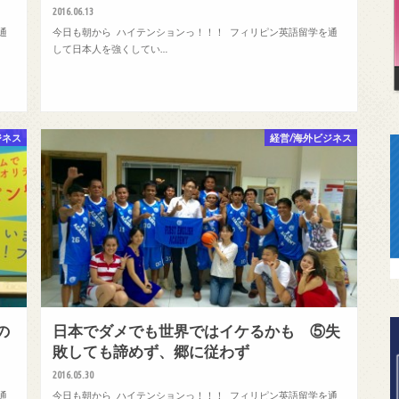
2016.06.13
通
今日も朝から ハイテンションっ！！！ フィリピン英語留学を通
して日本人を強くしてい…
ジネス
経営/海外ビジネス
の
日本でダメでも世界ではイケるかも ⑤失
敗しても諦めず、郷に従わず
2016.05.30
通
今日も朝から ハイテンションっ！！！ フィリピン英語留学を通