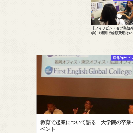
語を勉強する時、フ
【フィリピン留学】留学する理
【フィリピン・セブ島短
学が最適な理由
由、夢は逃げない逃げるのはい
学】1週間で総額費用はい
つも自分
経営/海外ビ
教育で起業について語る 大学院の卒業
ベント