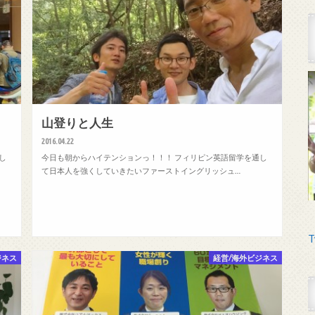
山登りと人生
2016.04.22
し
今日も朝からハイテンションっ！！！ フィリピン英語留学を通し
て日本人を強くしていきたいファーストイングリッシュ…
T
ジネス
経営/海外ビジネス