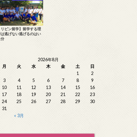
ィリピン留学】留学する理
【フィリピン・セブ島短期留
2020年フィリピン
夢は逃げない逃げるのはい
学】1週間で総額費用はいくら？
ュニアキャンプ最新
自分
2026年8月
月
火
水
木
金
土
日
1
2
3
4
5
6
7
8
9
10
11
12
13
14
15
16
17
18
19
20
21
22
23
24
25
26
27
28
29
30
31
« 3月