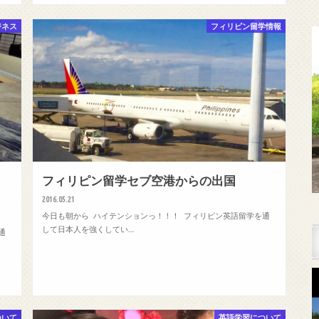
ジネス
フィリピン留学情報
フィリピン留学セブ空港からの出国
2016.05.21
今日も朝から ハイテンションっ！！！ フィリピン英語留学を通
して日本人を強くしてい…
通
ついて
英語学習について