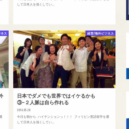
して日本人を強くしてい…
ジネス
経営/海外ビジネス
外
日本でダメでも世界ではイケるかも
③−２人脈は自ら作れる
2016.05.28
通
今日も朝から ハイテンションっ！！！ フィリピン英語留学を通
して日本人を強くしてい…