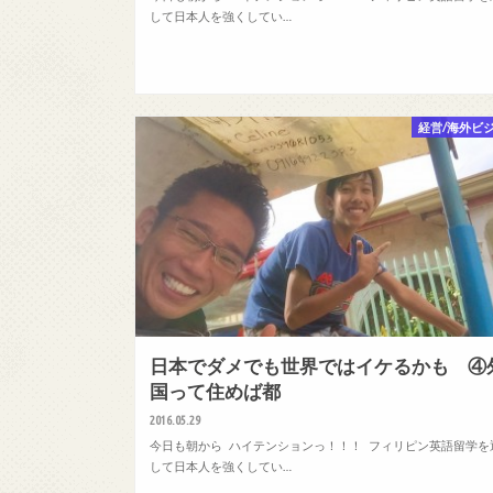
して日本人を強くしてい…
経営/海外ビ
日本でダメでも世界ではイケるかも ④
国って住めば都
2016.05.29
今日も朝から ハイテンションっ！！！ フィリピン英語留学を
して日本人を強くしてい…