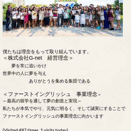
僕たちは理念をもって取り組んでいます。
＜株式会社
G-net
経営理念＞
夢を常に追いかけ
世界中の人に夢を与え
ありがとうを集める集団である
＜ファーストイングリッシュ 事業理念
＞
～最高の留学を通して夢の創造と実現～
私たちが本気でやり、元気に明るく、そして誠実にすることで
ファーストイングリッシュの事業理念に向かいます
(Visited 497 times, 1 visits today)