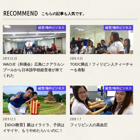
RECOMMEND
こちらの記事も人気です。
経営/海外ビジネス
経営/海外ビジネス
2019.12.25
2018.9.25
WAOJE（和僑会）広島にクアラルン
TOEIC満点！フィリピン人ティーチャ
プールから日本語学校経営者が来て
ーを表彰
くれた
経営/海外ビジネス
経営/海外ビジネス
2019.12.5
2018.1.7
【SDGS教育】親はイライラ、子供は
フィリピン人の高血圧
イヤイヤ、もうやめたらいいのに！