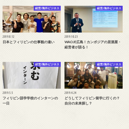
経営/海外ビジネス
経営/海外ビジネス
2019.8.12
2019.10.23
日本とフィリピンの仕事観の違い
WAOJE広島！カンボジアの居酒屋・
経営者が語る！
経営/海外ビジネス
経営/海外ビジネス
2019.5.5
2019.4.24
フィリピン語学学校のインターンの
どうしてフィリピン留学に行くの？
一日
自分の未来探し？