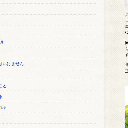
た
島
ール
はいけません
こと
る
れる