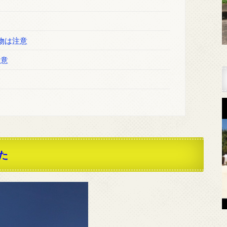
物は注意
注意
た