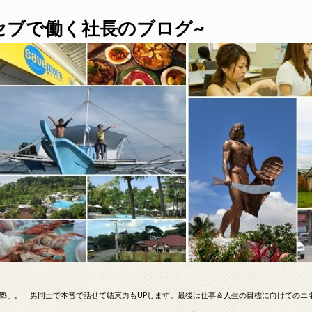
セブで働く社長のブログ~
塾」。 男同士で本音で話せて結束力もUPします。最後は仕事＆人生の目標に向けてのエ