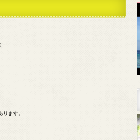
く
あります。