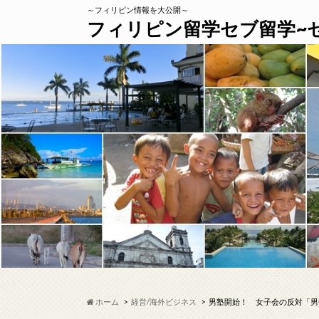
～フィリピン情報を大公開～
フィリピン留学セブ留学~
ホーム
経営/海外ビジネス
男塾開始！ 女子会の反対「男