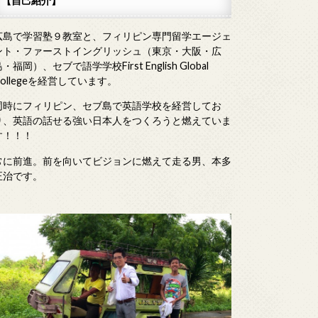
【自己紹介】
広島で学習塾９教室と、フィリピン専門留学エージェ
ント・ファーストイングリッシュ（東京・大阪・広
・福岡）、セブで語学学校First English Global
Collegeを経営しています。
同時にフィリピン、セブ島で英語学校を経営してお
り、英語の話せる強い日本人をつくろうと燃えていま
す！！！
常に前進。前を向いてビジョンに燃えて走る男、本多
正治です。