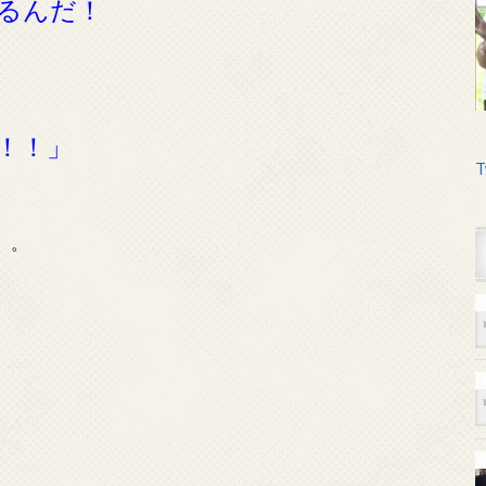
るんだ！
！！」
T
。。